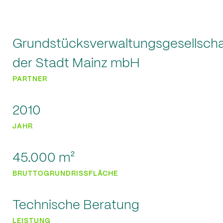
Grundstücksverwaltungsgesellscha
der Stadt Mainz mbH
PARTNER
Projekte
Magazin
2010
Wir
Team
JAHR
Firmengeschichte
Kontakt
45.000 m²
BRUTTOGRUNDRISSFLÄCHE
Technische Beratung
Impressum
Datenschutz
Cookie-Einstellungen
LEISTUNG